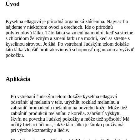
Úvod
Kyselina ellagová je prírodná organická zlúčenina. Najviac ho
nájdeme v niektorom ovocí a orechoch. Ide o prírodnú
polyfenolovú látku. Táto látka sa zmení na modrú, keď sa stretne
s chloridom železitým a zmení farbu na modrú, keď sa stretne s
kyselinou sírovou. Je žltá. Po vstrebaní ľudským telom dokáže
táto látka zlepšiť protirakovinovú schopnosť organizmu a vyživiť
pokožku.
Aplikácia
Po vstrebaní ľudským telom dokáže kyselina ellagová
odstrániť aj melanín v tele, urýchliť rozklad melanínu a
zabrániť hromadeniu melanínu na povrchu kože. Môže tiež
zabrániť produkcii melanínu z koreňa, zabrániť výskytu
škvŕn na povrchu ľudskej pokožky a môže tiež spôsobiť Má
určitý bieliaci účinok, takže táto látka je široko používaná
pri výrobe kozmetiky a liečiv.