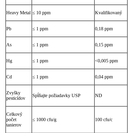
Heavy Metal
≤ 10 ppm
Kvalifikovaný
Pb
≤ 1 ppm
0,18 ppm
As
≤ 1 ppm
0,15 ppm
Hg
≤ 1 ppm
<0,005 ppm
Cd
≤ 1 ppm
0,04 ppm
Zvyšky
Spĺňajte požiadavky USP
ND
pesticídov
Celkový
počet
≤ 1000 cfu/g
100 cfu/c
tanierov