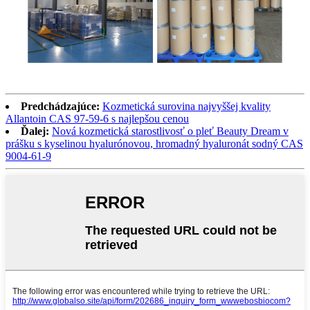
Predchádzajúce:
Kozmetická surovina najvyššej kvality
Allantoin CAS 97-59-6 s najlepšou cenou
Ďalej:
Nová kozmetická starostlivosť o pleť Beauty Dream v
prášku s kyselinou hyalurónovou, hromadný hyaluronát sodný CAS
9004-61-9