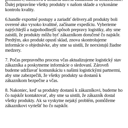
Ďalej pripravíme všetky produkty v našom sklade a vykonáme
kontrolu kvality.
6.handle exportné postupy a zariadiť delivery.all produkty boli
overené ako vysoko kvalitné, začíname expedíciu. Vyberieme
najrýchlejší a najpohodlnejší spôsob prepravy logistiky, aby sme
zaistili, že produkty môžu byť zákazníkom doručené čo najskôr.
Predtým, ako produkt opustí sklad, znova skontrolujeme
informácie o objednávke, aby sme sa uistili, že neexistujú žiadne
medzery.
7. Počas prepravného procesu včas aktualizujeme logistický stav
zákazníka a poskytneme informácie o sledovaní. Zároveň
budeme udržiavať komunikáciu s našimi logistickými partnermi,
aby sme zabezpečili, že všetky produkty sa dostanú k
zákazníkom bezpečne a včas.
8. Nakoniec, keď sa produkty dostanú k zákazníkovi, budeme ho
čo najskôr kontaktovať, aby sme sa uistili, že zákazník dostal
všetky produkty. Ak sa vyskytne nejaký problém, pomôžeme
zákazníkovi vyriešiť ho čo najskôr.