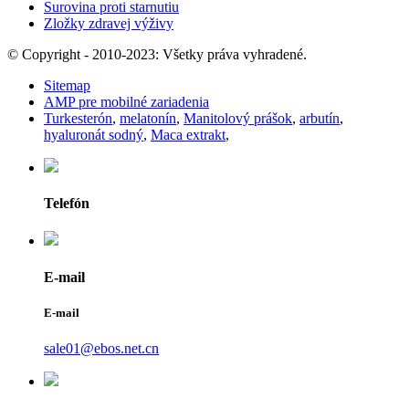
Surovina proti starnutiu
Zložky zdravej výživy
© Copyright - 2010-2023: Všetky práva vyhradené.
Sitemap
AMP pre mobilné zariadenia
Turkesterón
,
melatonín
,
Manitolový prášok
,
arbutín
,
hyaluronát sodný
,
Maca extrakt
,
Telefón
E-mail
E-mail
sale01@ebos.net.cn