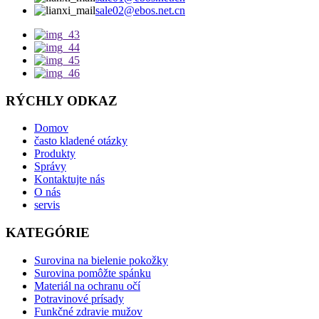
sale02@ebos.net.cn
RÝCHLY ODKAZ
Domov
často kladené otázky
Produkty
Správy
Kontaktujte nás
O nás
servis
KATEGÓRIE
Surovina na bielenie pokožky
Surovina pomôžte spánku
Materiál na ochranu očí
Potravinové prísady
Funkčné zdravie mužov