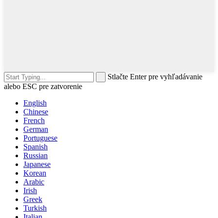
Stlačte Enter pre vyhľadávanie
alebo ESC pre zatvorenie
English
Chinese
French
German
Portuguese
Spanish
Russian
Japanese
Korean
Arabic
Irish
Greek
Turkish
Italian