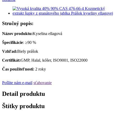
Stručný popis:
Názov produktu:
Kyselina ellagová
Špecifikácie
: ≥90 %
Vzhľad:
Biely prášok
Certifikát:
GMP, Halal, kóšer, ISO9001, ISO22000
Čas použiteľnosti
: 2 roky
Pošlite nám e-mail
sťahovanie
Detail produktu
Štítky produktu