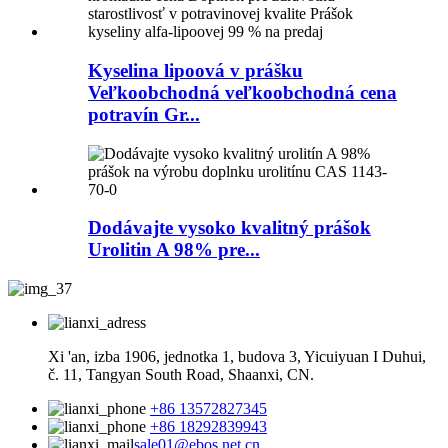
Kyselina lipoová v prášku
Veľkoobchodná veľkoobchodná cena
potravín Gr...
Dodávajte vysoko kvalitný prášok
Urolitin A 98% pre...
Xi 'an, izba 1906, jednotka 1, budova 3, Yicuiyuan I Duhui,
č. 11, Tangyan South Road, Shaanxi, CN.
+86 13572827345
+86 18292839943
sale01@ebos.net.cn