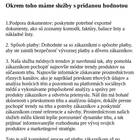
Okrem toho máme služby s pridanou hodnotou
1.Podpora dokumentov: poskytnite potrebné exportné
dokumenty, ako sú zoznamy komodít, faktúry, baliace listy a
nákladné listy.
2. Spôsob platby: Dohodnite sa so zákazníkmi o spôsobe platby,
aby ste zaistili bezpečnosť vývoznej platby a dôveru zákazníkov.
3. Naša služba módnych trendov je navrhnutá tak, aby pomohla
zákazníkom pochopiť najnovšie módne trendy produktov na
súčasnom trhu. Najnovšie informácie získavame prostredníctvom
rôznych kanálov, ako je napríklad prieskum trhových údajov a
analýza horúcich tém a pozornosti na platformách sociálnych
médií a vykonávame prispôsobené analýzy a správy pre
produkty zákazníkov a odvetvia priemyslu. Náš tím má bohaté
skúsenosti s prieskumom trhu a analýzou údajov, dokáže presne
pochopiť trendy na trhu a potreby zákazníkov a poskytnúť
zákazníkom cenné referencie a návrhy. Prostredníctvom našich
služieb môžu klienti lepšie porozumieť dynamike trhu, a tak
prijímať informovanejšie rozhodnutia pre vývoj svojich
produktov a marketingové stratégie.
Toto je náš kompletný proces od platby zákazníkom až po