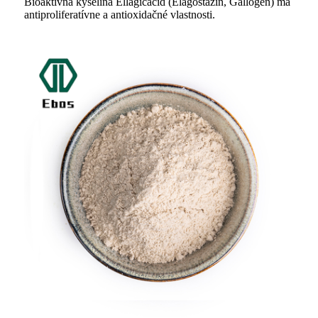
Bioaktívna kyselina Ellagicacid (Elagostazín, Gallogén) má
antiproliferatívne a antioxidačné vlastnosti.