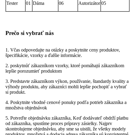
Tester
01
Dáma
06
Autorizátor
05
Prečo si vybrať nás
1. Včas odpovedajte na otázky a poskytnite ceny produktov,
špecifikácie, vzorky a ďalšie informácie.
2. poskytnúť zákazníkom vzorky, ktoré pomáhajú zákazníkom
lepšie porozumieť produktom
3. Predstavte zákazníkom výkon, používanie, štandardy kvality a
výhody produktu, aby zákazníci mohli lepšie pochopiť a vybrať
si produkt.
4. Poskytnite vhodné cenové ponuky podľa potrieb zákazníka a
množstva objednávok
5. Potvrďte objednávku zákazníka, Keď dodávateľ obdrží platbu
od zákazníka, spustíme proces prípravy zásielky. Najprv
skontrolujeme objednávku, aby sme sa uistili, že všetky modely
produktov, množstvá a dodacia adresa zákazníka sú konzistentné.