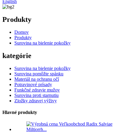
English
Produkty
Domov
Produkty
Surovina na bielenie pokožky
kategórie
Surovina na bielenie pokožky
Surovina pomôžte spánku
Materiál na ochranu očí
Potravinové prísady
Funkčné zdravie mužov
Surovina proti starnutiu
Zložky zdravej výživy
Hlavné produkty