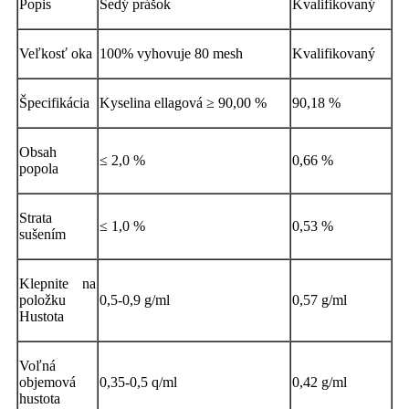
Popis
Šedý prášok
Kvalifikovaný
Veľkosť oka
100% vyhovuje 80 mesh
Kvalifikovaný
Špecifikácia
Kyselina ellagová ≥ 90,00 %
90,18 %
Obsah
≤ 2,0 %
0,66 %
popola
Strata
≤ 1,0 %
0,53 %
sušením
Klepnite na
položku
0,5-0,9 g/ml
0,57 g/ml
Hustota
Voľná ​​
objemová
0,35-0,5 q/ml
0,42 g/ml
hustota